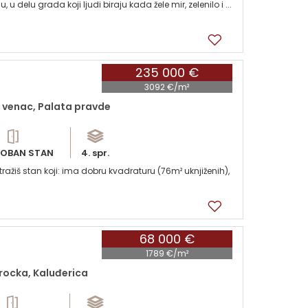
 u delu grada koji ljudi biraju kada žele mir, zelenilo i ...
235 000 €
3092 €/m²
 venac, Palata pravde
OBAN STAN
4. spr.
žiš stan koji: ima dobru kvadraturu (76m² uknjiženih),
68 000 €
1789 €/m²
rocka, Kaluđerica