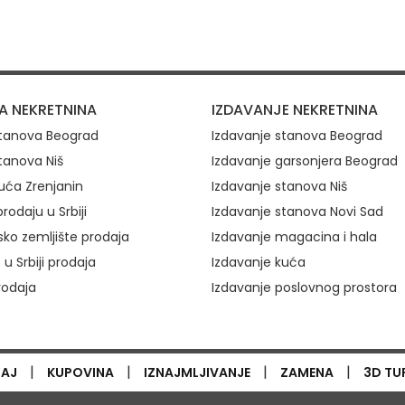
ovi
A NEKRETNINA
IZDAVANJE NEKRETNINA
stanova Beograd
Izdavanje stanova Beograd
tanova Niš
Izdavanje garsonjera Beograd
uća Zrenjanin
Izdavanje stanova Niš
rodaju u Srbiji
Izdavanje stanova Novi Sad
ko zemljište prodaja
Izdavanje magacina i hala
 u Srbiji prodaja
Izdavanje kuća
rodaja
Izdavanje poslovnog prostora
|
|
|
|
TAJ
KUPOVINA
IZNAJMLJIVANJE
ZAMENA
3D TU