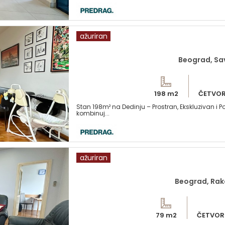
ažuriran
Beograd, Sav
198 m2
ČETVO
Stan 198m² na Dedinju – Prostran, Ekskluzivan i Po
kombinuj...
ažuriran
Beograd, Rak
79 m2
ČETVOR