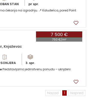
OBAN STAN
pr spr.
 čekanja na izgradnju. 📍 Kaluđerica, pored Point
7 500 €
750 €/m²
r, Knjaževac
RSONJERA
3. spr.
e! 🏡 Predstavljamo jedinstvenu ponudu – uknjiženi
Nazad
1
Napred