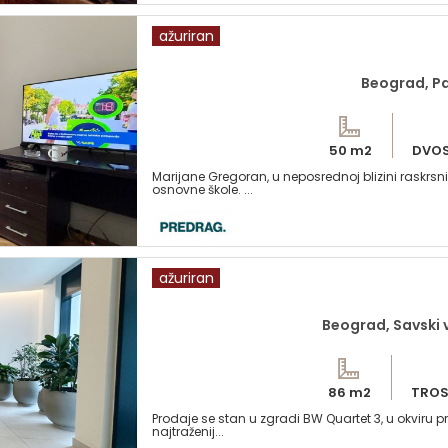
ažuriran
Beograd, Pa
50 m2
DVOS
Marijane Gregoran, u neposrednoj blizini raskr
osnovne škole. ...
ažuriran
Beograd, Savski 
86 m2
TROS
Prodaje se stan u zgradi BW Quartet 3, u okviru 
najtraženij...