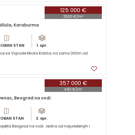
125 000 €
2500 €/m²
lilula, Karaburma
OBAN STAN
1. spr.
snice sa Vojvode Micka Krstića, na samo 300m od
357 000 €
4151 €/m²
venac, Beograd na vodi
OBAN STAN
2. spr.
projekta Beograd na vodi. Jedna od najuređenijih i