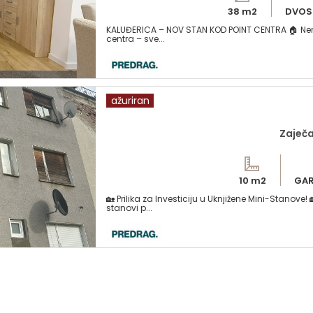
38 m2
DVOS
KALUĐERICA – NOV STAN KOD POINT CENTRA 🏠 Nema
centra – sve...
ažuriran
Zaječa
10 m2
GA
🏡 Prilika za Investiciju u Uknjižene Mini-Stanov
stanovi p...