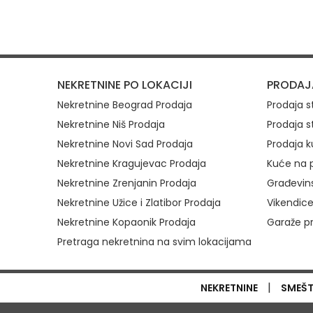
Brzi link
NEKRETNINE PO LOKACIJI
PRODAJ
Nekretnine Beograd Prodaja
Prodaja 
Nekretnine Niš Prodaja
Prodaja s
Nekretnine Novi Sad Prodaja
Prodaja k
Nekretnine Kragujevac Prodaja
Kuće na p
Nekretnine Zrenjanin Prodaja
Građevins
Nekretnine Užice i Zlatibor Prodaja
Vikendice
Nekretnine Kopaonik Prodaja
Garaže p
Pretraga nekretnina na svim lokacijama
|
NEKRETNINE
SMEŠ