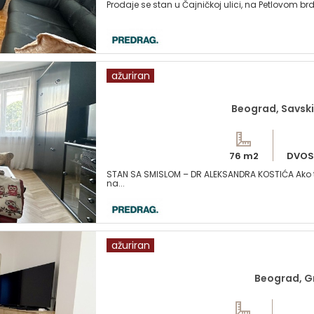
Prodaje se stan u Čajničkoj ulici, na Petlovom brdu,
ažuriran
Beograd, Savski
76 m2
DVOS
STAN SA SMISLOM – DR ALEKSANDRA KOSTIĆA Ako tra
na...
ažuriran
Beograd, G