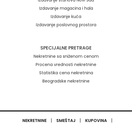
Izdavanje stanova Novi Sad
Izdavanje magacina i hala
Izdavanje kuća
Izdavanje poslovnog prostora
SPECIJALNE PRETRAGE
Nekretnine sa sniženom cenom
Procena vrednosti nekretnine
Statistika cena nekretnina
Beogradske nekretnine
|
|
|
NEKRETNINE
SMEŠTAJ
KUPOVINA