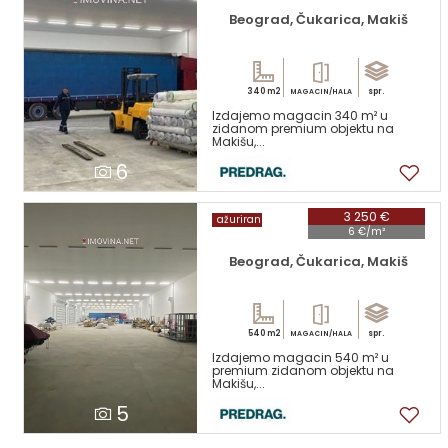
Beograd, Čukarica, Makiš
340 m2
spr.
MAGACIN/HALA
Izdajemo magacin 340 m² u
zidanom premium objektu na
Makišu,...
6
3 250 €
ažuriran
6 €/m²
Beograd, Čukarica, Makiš
540 m2
spr.
MAGACIN/HALA
Izdajemo magacin 540 m² u
premium zidanom objektu na
Makišu,...
5