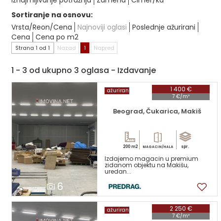
Iznajmljivanje potražnja
Zamena
Cimer/ka
Sortiranje na osnovu:
Vrsta/Reon/Cena
Najnoviji oglasi
Poslednje ažurirani
Cena
Cena po m2
Strana 1 od 1
Nazad
1
Napred
1 - 3 od ukupno 3 oglasa - Izdavanje
1 400 €
ažuriran
7 €/m²
Beograd, Čukarica, Makiš
200 m2
spr.
MAGACIN/HALA
Izdajemo magacin u premium
zidanom objektu na Makišu,
uredan...
6
2 250 €
ažuriran
7 €/m²