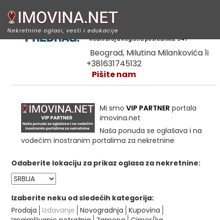
Predrag Nekretnine
Nekretnine oglasi, vesti i edukacije
Redni broj u Registru posrednika: 947
Beograd, Milutina Milankovića 1i
+381631745132
Pišite nam
Mi smo
VIP PARTNER
portala
imovina.net
Naša ponuda se oglašava i na
vodećim inostranim portalima za nekretnine
Odaberite lokaciju za prikaz oglasa za nekretnine:
Izaberite neku od sledećih kategorija:
Prodaja
Izdavanje
Novogradnja
Kupovina